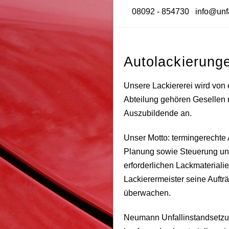
08092 - 854730
info@unf
Autolackierung
Unsere Lackiererei wird von 
Abteilung gehören Gesellen 
Auszubildende an.
Unser Motto: termingerecht
Planung sowie Steuerung und K
erforderlichen Lackmateriali
Lackierermeister seine Auftr
überwachen.
Neumann Unfallinstandsetzun